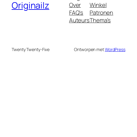
Originailz
Over
Winkel
FAQ's
Patronen
Auteurs
Thema’s
Twenty Twenty-Five
Ontworpen met
WordPress