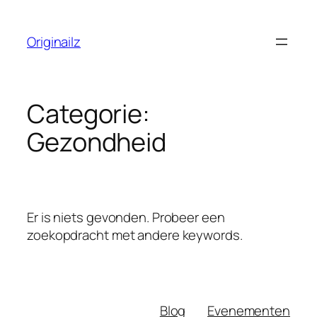
Ga
naar
Originailz
de
inhoud
Categorie:
Gezondheid
Er is niets gevonden. Probeer een
zoekopdracht met andere keywords.
Blog
Evenementen