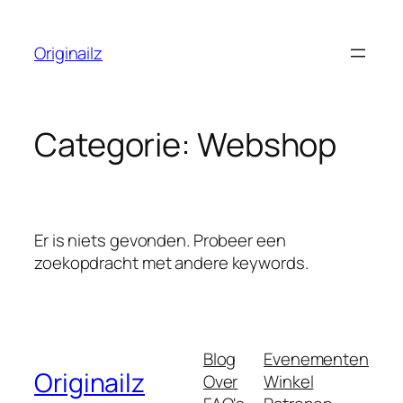
Ga
naar
Originailz
de
inhoud
Categorie:
Webshop
Er is niets gevonden. Probeer een
zoekopdracht met andere keywords.
Blog
Evenementen
Originailz
Over
Winkel