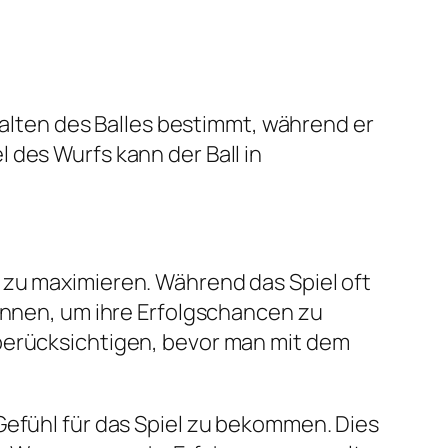
rhalten des Balles bestimmt, während er
 des Wurfs kann der Ball in
 zu maximieren. Während das Spiel oft
können, um ihre Erfolgschancen zu
 berücksichtigen, bevor man mit dem
Gefühl für das Spiel zu bekommen. Dies