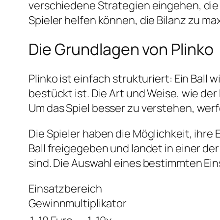
verschiedene Strategien eingehen, die 
Spieler helfen können, die Bilanz zu m
Die Grundlagen von Plinko
Plinko ist einfach strukturiert: Ein Ball
bestückt ist. Die Art und Weise, wie de
Um das Spiel besser zu verstehen, werf
Die Spieler haben die Möglichkeit, ihre
Ball freigegeben und landet in einer d
sind. Die Auswahl eines bestimmten Ein
Einsatzbereich
Gewinnmultiplikator