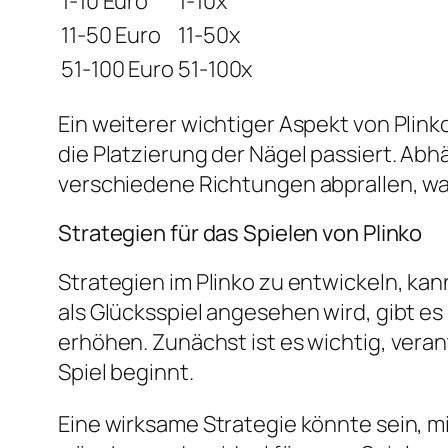
1-10 Euro
1-10x
11-50 Euro
11-50x
51-100 Euro
51-100x
Ein weiterer wichtiger Aspekt von Plink
die Platzierung der Nägel passiert. Ab
verschiedene Richtungen abprallen, was 
Strategien für das Spielen von Plinko
Strategien im Plinko zu entwickeln, ka
als Glücksspiel angesehen wird, gibt e
erhöhen. Zunächst ist es wichtig, vera
Spiel beginnt.
Eine wirksame Strategie könnte sein, m