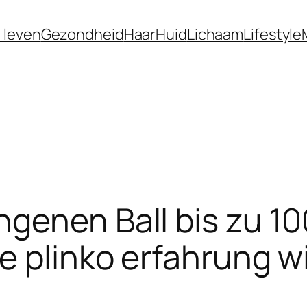
 leven
Gezondheid
Haar
Huid
Lichaam
Lifestyle
ngenen Ball bis zu 1
e plinko erfahrung w