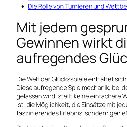
Die Rolle von Turnieren und Wett
Mit jedem gespru
Gewinnen wirkt di
aufregendes Glüc
Die Welt der Glücksspiele entfaltet si
Diese aufregende Spielmechanik, bei der
gelassen wird, stellt keine einfachere
ist, die Möglichkeit, die Einsätze mit j
faszinierendes Erlebnis, sondern genie