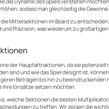
, die die Dynamik des Spiels verstehen möcht
rhöhen, sodass man gleichzeitig die Gewinne 
ür die Mittelsektionen im Board zu entscheide
d und Präzision, was wiederum zu großartigen
ektionen
 eine der Hauptattraktionen, da sie potenziell
en sind und wie das Spiel designt ist, können 
rigeren Beträgen bis hin zu beeindruckenden
e ihre Einsätze setzen möchten.
is, welche Sektionen die besten Multiplikatore
scheidungen zu treffen. Wir zeigen die wicht