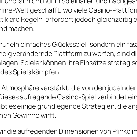
ur und ist nicht nur in Spielhallen und nachg
Online-Welt geschafft, wo viele Casino-Plattf
zt klare Regeln, erfordert jedoch gleichzeitig
nend machen.
nur ein einfaches Glücksspiel, sondern ein fa
tändig verändernde Plattform zu werfen, sind
hlagen. Spieler können ihre Einsätze strategi
des Spiels kämpfen.
e Atmosphäre verstärkt, die von den jubelnde
. Dieses aufregende Casino-Spiel verbindet e
gibt es einige grundlegende Strategien, die
chen Gewinne wirft.
ir die aufregenden Dimensionen von Plinko im