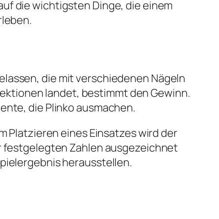
uf die wichtigsten Dinge, die einem
rleben.
n gelassen, die mit verschiedenen Nägeln
n Sektionen landet, bestimmt den Gewinn.
mente, die Plinko ausmachen.
m Platzieren eines Einsatzes wird der
er festgelegten Zahlen ausgezeichnet
pielergebnis herausstellen.