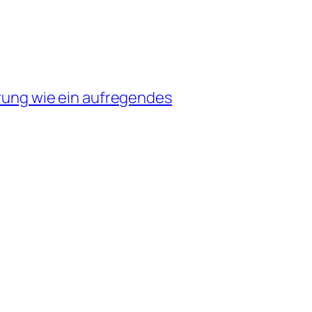
hrung wie ein aufregendes