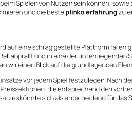
beim Spielen von Nutzen sein können, sowie a
aximieren und die beste
plinko erfahrung
zu e
 wird auf eine schräg gestellte Plattform falle
r Ball abprallt und in eine der unten liegende
en wir einen Blick auf die grundlegenden Ele
 Einsätze vor jedem Spiel festzulegen. Nach de
er Preissektionen, die entsprechend den vorh
satzes könnte sich als entscheidend für das S