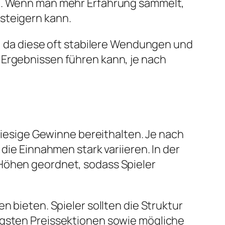
en. Wenn man mehr Erfahrung sammelt,
steigern kann.
n, da diese oft stabilere Wendungen und
 Ergebnissen führen kann, je nach
 riesige Gewinne bereithalten. Je nach
die Einnahmen stark variieren. In der
 Höhen geordnet, sodass Spieler
n bieten. Spieler sollten die Struktur
igsten Preissektionen sowie mögliche